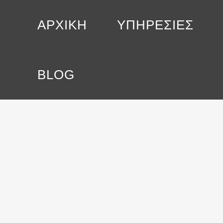
ΑΡΧΙΚΗ
ΥΠΗΡΕΣΙΕΣ
μηνίσκος Tag
BLOG
Θεραπεία SCENAR:
φυσική ανακούφιση από
τον πόνο και τη φλεγμονή
Καλή η θερμαντική κρέμα, το αναλγητικό
τζελ, και τα παυσίπονα για τραυματισμούς,
επεμβάσεις σε γόνατο, ώμο και άλλες
αρθρώσεις, αλλά μήπως αισθάνεσαι ότι