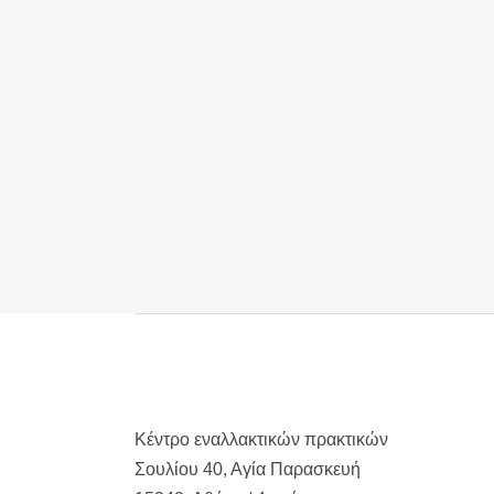
αργούν ή ότι δεν αρκούν για να επανέλθεις
σύντομα; Συν το στρες της εργασίας και της
καθημερινότητας.
Υπάρχει ένας
φυσικός τρόπος
ανακούφισης
από τον πόνο και
γρηγορότερης βελτίωσης στη
λειτουργικότητα.
14 Νοεμβρίου, 2025
Κέντρο εναλλακτικών πρακτικών
Σουλίου 40, Αγία Παρασκευή