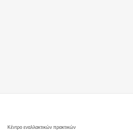
πόρτα... Οι εποχικές
αλλεργίες! Για
εκατομμύρια
ανθρώπους
παγκοσμίως,
αυτή η πανδαισία χρωμάτων
και αρωμάτων συνοδεύεται
από κόκκινα μάτια, συνεχές
φτέρνισμα, μπούκωμα ή
καταρροή, και έντονη
κόπωση.
17 Μαρτίου, 2025
Κέντρο εναλλακτικών πρακτικών