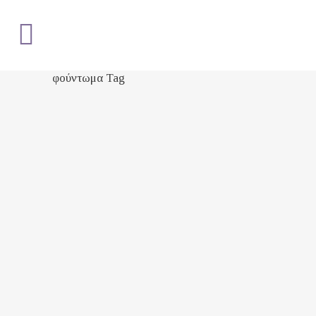
φούντωμα Tag
Εποχικές Αλλεργίες:
Σύγχρονες
Προσεγγίσεις και
Εναλλακτικές
Θεραπείες
Η άνοιξη μεσουρανεί, τα
λουλούδια ανθίζουν, η φύση
ντύνεται πολύχρωμα, και μαζί
με τον Μάη, έρχεται και ο
ανεπιθύμητος επισκέπτης να
μας χτυπήσει - και φέτος - την