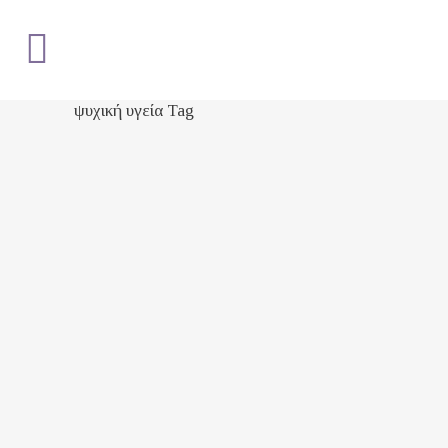
ψυχική υγεία Tag
Τα συμπτώματα του
εγκλεισμού και πώς να
τα αντιμετωπίσουμε
Ο
εγκλεισμός
στο σπίτι δεν
είναι μια
απλή
υπόθεση. Το
είδαμε ήδη από το πρώτο
lockdown το Μάρτιο του 2020.
Και παρόλο που τα επόμενα
έμοιαζαν πιο “οικεία”, τα