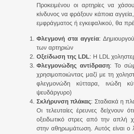
Προκειμένου οι αρτηρίες να χάσο
κίνδυνος να φράξουν κάποια αγγεία
εμφράγματος ή εγκεφαλικού, θα πρέ
Φλεγμονή στα αγγεία
: Δημιουργο
των αρτηριών
Οξείδωση της LDL
: Η LDL χοληστερ
Φλεγμονώδης αντίδραση
: Το σώ
χρησιμοποιώντας μαζί με τη χοληστ
φλεγμονώδη κύτταρα, ινώδη κύτ
ψευδάργυρο)
Σκλήρυνση πλάκας
: Σταδιακά η πλ
Οι τελευταίες έρευνες δείχνουν ότ
οξειδωτικό στρες από την απλή χ
στην αθηρωμάτωση. Αυτός είναι ο λ