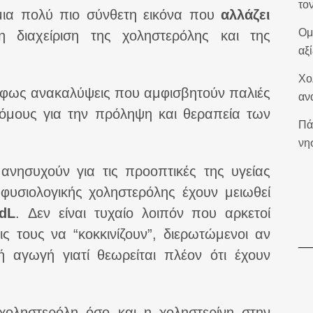
το
μια πολύ πιο σύνθετη εικόνα που
αλλάζει
Ομ
 διαχείριση της χοληστερόλης και της
αξ
Χο
 φως ανακαλύψεις που αμφισβητούν παλιές
αν
ρόμους για την πρόληψη και θεραπεία των
Πά
νη
 ανησυχούν για τις προοπτικές της υγείας
φυσιολογικής χοληστερόλης έχουν μειωθεί
dL
. Δεν είναι τυχαίο λοιπόν που αρκετοί
ς τους να “κοκκινίζουν”, διερωτώμενοι αν
 αγωγή γιατί θεωρείται πλέον ότι έχουν
οληστερόλη όσο και η χοληστερίνη στην