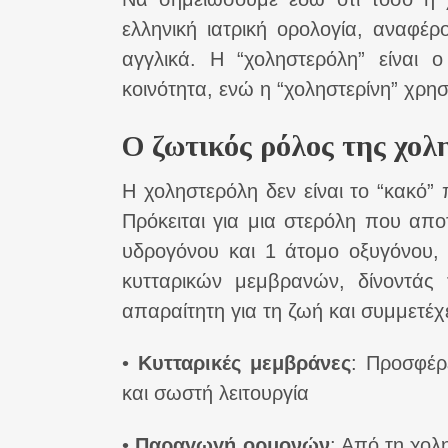
ελληνική ιατρική ορολογία, αναφέρο
αγγλικά. Η “χοληστερόλη” είναι 
κοινότητα, ενώ η “χοληστερίνη” χρη
Ο ζωτικός ρόλος της χολ
Η χοληστερόλη δεν είναι το “κακό” 
Πρόκειται για μια στερόλη που απ
υδρογόνου και 1 άτομο οξυγόνου, 
κυτταρικών μεμβρανών, δίνοντάς 
απαραίτητη για τη ζωή και συμμετέχει
•
Κυτταρικές μεμβράνες
: Προσφέρε
και σωστή λειτουργία
•
Παραγωγή ορμονών
: Από τη χολ