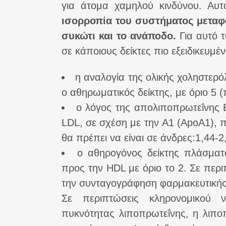
για άτομα χαμηλού κινδύνου. Αυτ
ισορροπία του συστήματος μεταφ
συκώτι και το ανάποδο.
Για αυτό τ
σε κάποιους δείκτες πιο εξειδικευμέ
η αναλογία της ολικής χοληστερόλ
ο αθηρωματικός δείκτης, με όριο 5
ο λόγος της απολιποπρωτεΐνης Β
LDL, σε σχέση με την A1 (ApoA1), π
θα πρέπει να είναι σε άνδρες:1,44-2
ο αθηρογόνος δείκτης πλάσματο
προς την HDL με όριο το 2. Σε περιπ
την συνταγογράφηση φαρμακευτική
Σε περιπτώσεις κληρονομικού 
πυκνότητας λιποπρωτεΐνης, η λιποπ