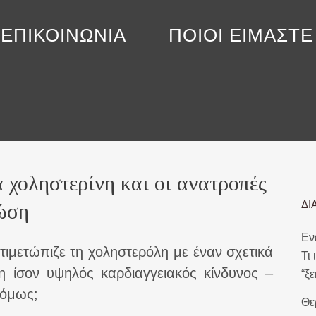
ΕΠΙΚΟΙΝΩΝΙΑ
ΠΟΙΟΙ ΕΙΜΑΣΤΕ
ι ανατροπές που φέρνει η σύγχρονη γνώση
 χοληστερίνη και οι ανατροπές
ΔΙ
νώση
Εν
αντιμετώπιζε τη χοληστερόλη με έναν σχετικά
Τι
η ίσον υψηλός καρδιαγγειακός κίνδυνος –
“ξ
 όμως;
Θε