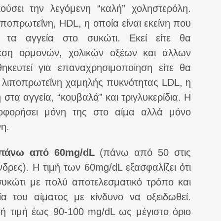
κούσει την λεγόμενη “καλή” χοληστερόλη.
ποπρωτεΐνη, HDL, η οποία είναι εκείνη που
 τα αγγεία στο συκώτι. Εκεί είτε θα
θεση ορμονών, χολικών οξέων και άλλων
θηκευτεί για επαναχρησιμοποίηση είτε θα
η λιποπρωτεΐνη χαμηλής πυκνότητας LDL, η
στα αγγεία, “κουβαλά” και τριγλυκερίδια. Η
οφορήσει μόνη της στο αίμα αλλά μόνο
η.
πάνω από 60mg/dL
(πάνω από 50 στις
δρες). Η τιμή των 60mg/dL εξασφαλίζει ότι
συκώτι με πολύ αποτελεσματικό τρόπο και
α του αίματος με κίνδυνο να οξειδωθεί.
ητή τιμή έως 90-100 mg/dL ως μέγιστο όριο