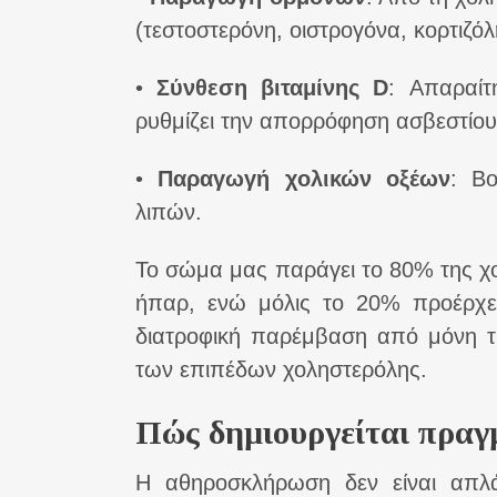
(τεστοστερόνη, οιστρογόνα, κορτιζό
•
Σύνθεση βιταμίνης D
: Απαραίτ
ρυθμίζει την απορρόφηση ασβεστίο
•
Παραγωγή χολικών οξέων
: Β
λιπών.
Το σώμα μας παράγει το 80% της χ
ήπαρ, ενώ μόλις το 20% προέρχετ
διατροφική παρέμβαση από μόνη τη
των επιπέδων χοληστερόλης.
Πώς δημιουργείται πραγ
Η αθηροσκλήρωση δεν είναι απλά