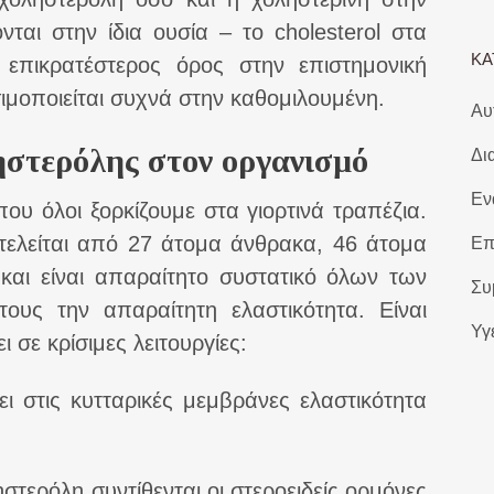
νται στην ίδια ουσία – το cholesterol στα
ΚΑ
ο επικρατέστερος όρος στην επιστημονική
σιμοποιείται συχνά στην καθομιλουμένη.
Αυ
ηστερόλης στον οργανισμό
Δι
Εν
που όλοι ξορκίζουμε στα γιορτινά τραπέζια.
οτελείται από 27 άτομα άνθρακα, 46 άτομα
Επ
και είναι απαραίτητο συστατικό όλων των
Συ
τους την απαραίτητη ελαστικότητα. Είναι
Υγ
 σε κρίσιμες λειτουργίες:
ι στις κυτταρικές μεμβράνες ελαστικότητα
ηστερόλη συντίθενται οι στεροειδείς ορμόνες